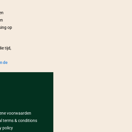
n 
n 
ing op 
 tijd, 
 de 
ene voorwaarden
l terms & conditions
y policy