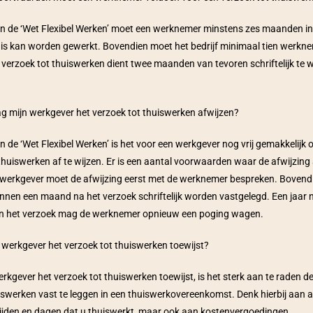
 de ‘Wet Flexibel Werken’ moet een werknemer minstens zes maanden in di
uis kan worden gewerkt. Bovendien moet het bedrijf minimaal tien werkne
verzoek tot thuiswerken dient twee maanden van tevoren schriftelijk te 
 mijn werkgever het verzoek tot thuiswerken afwijzen?
 de ‘Wet Flexibel Werken’ is het voor een werkgever nog vrij gemakkelijk 
thuiswerken af te wijzen. Er is een aantal voorwaarden waar de afwijzing
 werkgever moet de afwijzing eerst met de werknemer bespreken. Bovendi
innen een maand na het verzoek schriftelijk worden vastgelegd. Een jaar n
an het verzoek mag de werknemer opnieuw een poging wagen.
 werkgever het verzoek tot thuiswerken toewijst?
rkgever het verzoek tot thuiswerken toewijst, is het sterk aan te raden de
swerken vast te leggen in een thuiswerkovereenkomst. Denk hierbij aan a
ijden en dagen dat u thuiswerkt, maar ook aan kostenvergoedingen. 