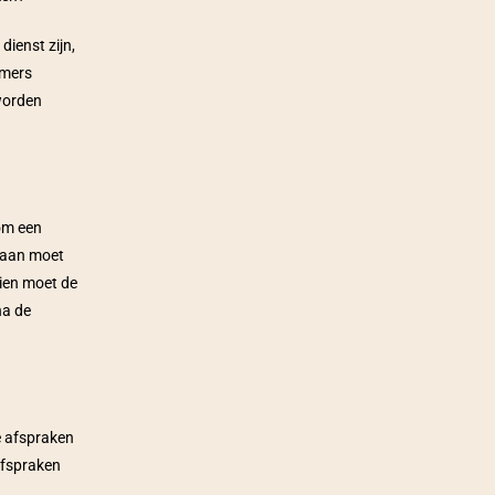
enst zijn, 
mers 
worden 
om een 
 aan moet 
en moet de 
a de 
 afspraken 
fspraken 