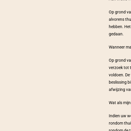
Op grond van
alvorens th
hebben. Het 
gedaan. 
Wanneer mag
Op grond van
verzoek tot 
voldoen. De
beslissing b
afwijzing v
Wat als mijn
Indien uw we
rondom thui
rondom de t