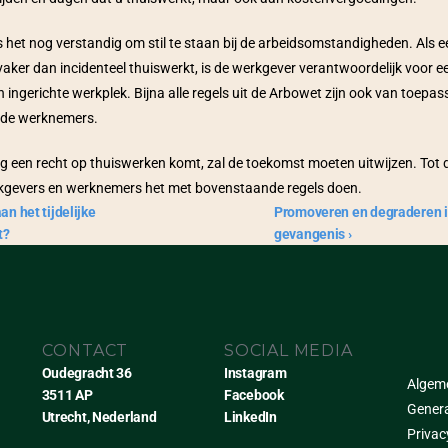
 het nog verstandig om stil te staan bij de arbeidsomstandigheden. Als ee
ker dan incidenteel thuiswerkt, is de werkgever verantwoordelijk voor ee
ingerichte werkplek. Bijna alle regels uit de Arbowet zijn ook van toepass
de werknemers. 
og een recht op thuiswerken komt, zal de toekomst moeten uitwijzen. Tot die
gevers en werknemers het met bovenstaande regels doen.
an het tijdelijke 
Promoveren en degraderen in
t?
gevangenis ›
CONTACT
SOCIAL MEDIA
Oudegracht 36
Instagram
Algem
3511 AP
Facebook
Genera
Utrecht, Nederland
LinkedIn
Privac