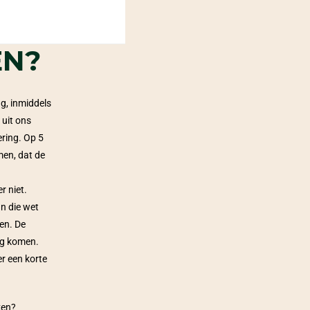
EN?
g, inmiddels 
uit ons 
ring. Op 5 
en, dat de 
 niet. 
 die wet 
n. De 
ng komen. 
r een korte 
ken?