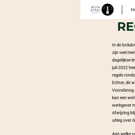
H
RE
In de lockdo
zijn veel me
dagelijkse l
juli 2022 he
regels rond
Echter, dit
Vooralsnog 
kan een werk
werkgever mo
Afwijzing bl
uitleg over 
Aan welke v