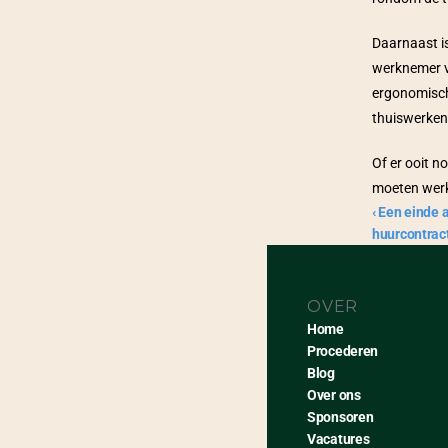
Daarnaast is
werknemer va
ergonomisch 
thuiswerken
Of er ooit n
moeten werk
‹ Een einde a
huurcontrac
OVER
Home
Procederen
Blog
Over ons
Sponsoren
Vacatures