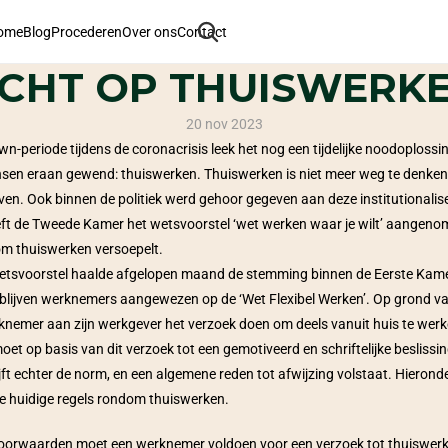
ome
Blog
Procederen
Over ons
Contact
CHT OP THUISWERK
20 nov 2023
wn-periode tijdens de coronacrisis leek het nog een tijdelijke noodoplossin
nsen eraan gewend: thuiswerken. Thuiswerken is niet meer weg te denken 
even. Ook binnen de politiek werd gehoor gegeven aan deze institutionalise
eft de Tweede Kamer het wetsvoorstel ‘wet werken waar je wilt’ aangenom
om thuiswerken versoepelt. 
 wetsvoorstel haalde afgelopen maand de stemming binnen de Eerste Kamer
blijven werknemers aangewezen op de ‘Wet Flexibel Werken’. Op grond van
nemer aan zijn werkgever het verzoek doen om deels vanuit huis te werke
et op basis van dit verzoek tot een gemotiveerd en schriftelijke beslissi
ijft echter de norm, en een algemene reden tot afwijzing volstaat. Hieronde
de huidige regels rondom thuiswerken.
oorwaarden moet een werknemer voldoen voor een verzoek tot thuiswer