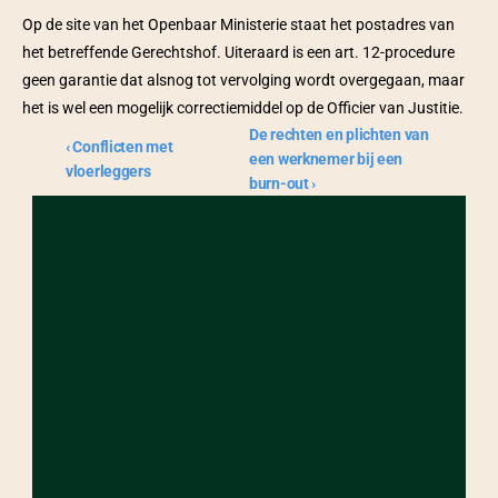
Op de site van het Openbaar Ministerie staat het postadres van 
het betreffende Gerechtshof. Uiteraard is een art. 12-procedure 
geen garantie dat alsnog tot vervolging wordt overgegaan, maar 
het is wel een mogelijk correctiemiddel op de Officier van Justitie.
De rechten en plichten van 
‹ Conflicten met 
een werknemer bij een 
vloerleggers
burn-out ›
OVER
CONTACT
Home
Oudegracht 36
Procederen
3511 AP 
Blog
Utrecht, Nederland
Over ons
Sponsoren
Vacatures
Contact