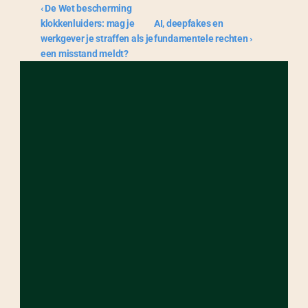
‹ De Wet bescherming 
klokkenluiders: mag je 
AI, deepfakes en 
werkgever je straffen als je 
fundamentele rechten ›
een misstand meldt?
OVER
CONTACT
Home
Oudegracht 36
Procederen
3511 AP 
Blog
Utrecht, Nederland
Over ons
Sponsoren
Vacatures
Contact
Algemene 
SOCIAL MEDIA
voorwaarden
Instagram
General terms & 
Twitter